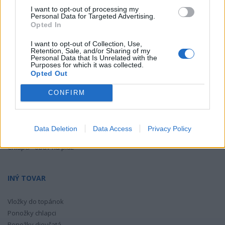
Dievčatá - gumáky
TIKKI
Toga
I want to opt-out of processing my
Dievčatá - plátená a športová obuv
Personal Data for Targeted Advertising.
Dievčatá - obuv na pláž
TOMAR
VTR
Opted In
Wanda
Yoclub
I want to opt-out of Collection, Use,
Retention, Sale, and/or Sharing of my
CHLAPČENSKÉ TOPÁNKY
Personal Data that Is Unrelated with the
Yorker
Z - bez zaradenia
Purposes for which it was collected.
Opted Out
Chlapci - celoročná obuv
Chlapci - letná obuv
CONFIRM
Chlapci - zimná obuv
Chlapci - domáca obuv
Chlapci - gumáky
Data Deletion
Data Access
Privacy Policy
Chlapci - plátená a športová obuv
Chlapci - obuv na pláž
INÝ TOVAR
Vložky do topánok
Ponožky chlapci
Ponožky dievčatá