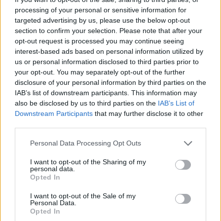
41.5
42
42.5
43
44
45
46
47
processing of your personal or sensitive information for
FARE
Froddo
targeted advertising by us, please use the below opt-out
section to confirm your selection. Please note that after your
GARVALIN
IGOR
opt-out request is processed you may continue seeing
CHLAPCI - OBUV NA PLÁŽ,
IMAC
JONAP
interest-based ads based on personal information utilized by
VEĽKOSŤ 25, FARE
us or personal information disclosed to third parties prior to
Lechpol
Lico
your opt-out. You may separately opt-out of the further
disclosure of your personal information by third parties on the
Manik
MAZBIT
IAB’s list of downstream participants. This information may
Je nám ľúto, ale nenašiel sa žiaden tovar.
MILASH
Moneta
also be disclosed by us to third parties on the
IAB’s List of
Downstream Participants
that may further disclose it to other
NAZO
Nelun - Pidilidi
third parties.
PEGRES
Playshoes
Personal Data Processing Opt Outs
DIEVČENSKÉ TOPÁNKY
PRIMIGI
Protetika
I want to opt-out of the Sharing of my
personal data.
RAK
Ren But
Dievčatá - celoročná obuv
Opted In
Dievčatá - letná obuv
SCORPIO
Sterntaler
I want to opt-out of the Sale of my
Dievčatá - zimná obuv
Personal Data.
Superfit
S_Manik
Dievčatá - domáca obuv
Opted In