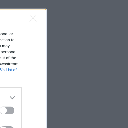
sonal or
ection to
ou may
 personal
out of the
 downstream
B’s List of