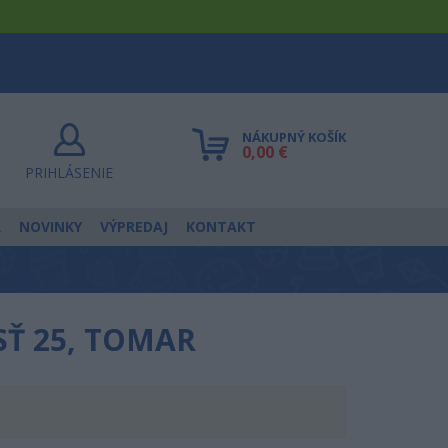
NÁKUPNÝ KOŠÍK
0,00 €
PRIHLÁSENIE
R
NOVINKY
VÝPREDAJ
KONTAKT
SŤ 25, TOMAR