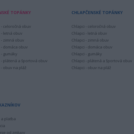
NSKÉ TOPÁNKY
CHLAPČENSKÉ TOPÁNKY
 - celoročná obuv
Chlapci - celoročná obuv
 - letná obuv
Chlapci - letná obuv
 - zimná obuv
Chlapci - zimná obuv
 - domáca obuv
Chlapci - domáca obuv
 - gumáky
Chlapci - gumáky
 - plátená a športová obuv
Chlapci - plátená a športová obuv
 - obuv na pláž
Chlapci - obuv na pláž
KAZNÍKOV
a platba
cia
nie od zmluvy