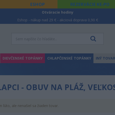
ESHOP
REZERVÁCIE KE-PO
Otváracie hodiny
Eshop - nákup nad 29 € - akciová doprava 0,90 €
DIEVČENSKÉ TOPÁNKY
CHLAPČENSKÉ TOPÁNKY
INÝ TOVA
APCI - OBUV NA PLÁŽ, VEĽKO
m ľúto, ale nenašiel sa žiaden tovar.