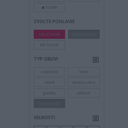
TOMAR
ZVOĽTE POHLAVIE
DIEVČENSKÉ
CHLAPČENSKÉ
INY TOVAR
TYP OBUVI
celoročné
letné
zimné
domáca obuv
gumáky
plátené
obuv na pláž
VEĽKOSTI