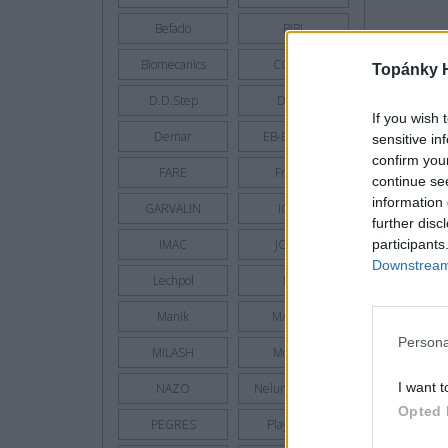
Befado
BIBI
Biomecanics
COQUI
Topánky 
D.D.Step
D.P.K.
If you wish 
Demar
EB-Brutting
sensitive in
confirm you
FARE
Froddo
continue se
information 
GARVALIN
IGOR
further disc
participants
IMAC
JONAP
Downstream 
Lechpol
Lico
Manik
MAZBIT
Persona
MILASH
Moneta
I want t
NAZO
Nelun - Pidilidi
Opted 
PEGRES
Playshoes