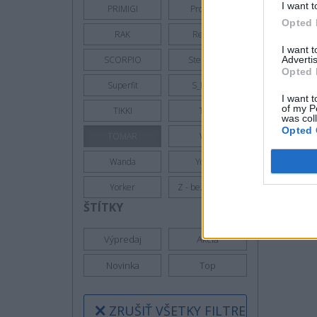
I want t
PRIMIGI
Protetika
Opted 
RAK
Ren But
I want 
Advertis
SCORPIO
Sterntaler
Opted 
Superfit
S_Manik
I want t
of my P
TIKKI
Toga
was col
Opted 
TOMAR
VTR
Wanda
Yoclub
Yorker
Z - bez zaradenia
ŠTÍTKY
Výpredaj
Akcia
Novinka
Top
ZRUŠIŤ VŠETKY FILTRE