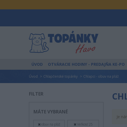
ÚVOD
OTVÁRACIE HODINY
- PREDAJŇA KE-PO
Úvod
Chlapčenské topánky
Chlapci - obuv na pláž
CHL
FILTER
MÁTE VYBRANÉ
Je ná
obuv na pláž
Veľkosť 25