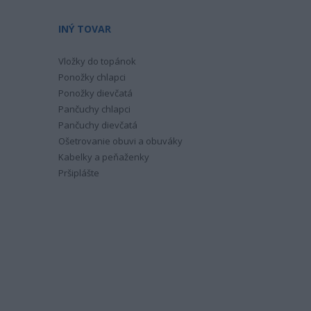
INÝ TOVAR
Vložky do topánok
Ponožky chlapci
Ponožky dievčatá
Pančuchy chlapci
Pančuchy dievčatá
Ošetrovanie obuvi a obuváky
Kabelky a peňaženky
Pršiplášte