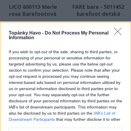
LICO 600113 Merle
FARE bare - 5011452
rosa Barefootová
barefoot detská
zateplená obuv,
plátená obuv
VÝPREDAJ
VÝPREDAJ
kočíková
Topánky Havo -
Do Not Process My Personal
Information
- 55 %
- 41 %
If you wish to opt-out of the sale, sharing to third parties, or
processing of your personal or sensitive information for
targeted advertising by us, please use the below opt-out
Kód: 017_24021
Kód: 006_0008
section to confirm your selection. Please note that after your
17,90 €
17,90 €
opt-out request is processed you may continue seeing
KÚPIŤ
KÚPIŤ
interest-based ads based on personal information utilized by
39,90 €
30,20 €
us or personal information disclosed to third parties prior to
your opt-out. You may separately opt-out of the further
disclosure of your personal information by third parties on the
LICO 600111 sunny V
Detská obuv DPK
IAB’s list of downstream participants. This information may
also be disclosed by us to third parties on the
IAB’s List of
marine/rosa
celoročná K51201-KK-
Downstream Participants
that may further disclose it to other
barefoot zateplená
0511
third parties.
VÝPREDAJ
VÝPREDAJ
obuv