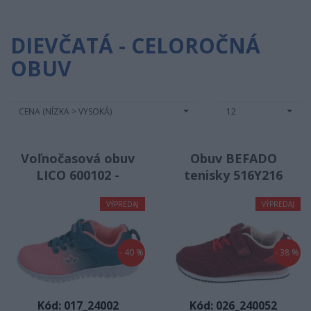
GARVALIN
IGOR
DIEVČATÁ - CELOROČNÁ
IMAC
JONAP
OBUV
Lechpol
Lico
Manik
MAZBIT
CENA (NÍZKA > VYSOKÁ)
12
MILASH
Moneta
NAZO
Nelun - Pidilidi
Voľnočasová obuv
Obuv BEFADO
PEGRES
Playshoes
LICO 600102 -
tenisky 516Y216
lachs/petrol
Detská voľnočasová
PRIMIGI
Protetika
VÝPREDAJ
VÝPREDAJ
obuv
RAK
Ren But
SCORPIO
Sterntaler
- 40 %
- 38 %
Superfit
S_Manik
TIKKI
Toga
Kód: 017_24002
Kód: 026_240052