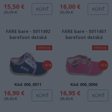
TOMAR
VTR
15,50 €
16,00 €
KÚPIŤ
KÚPIŤ
25,90 €
25,90 €
Wanda
Yoclub
Yorker
Z - bez zaradenia
FARE bare - 5011492
FARE bare - 5011451
barefoot detská
berefoot detská
textilná obuv
textilná obuv
VÝPREDAJ
VÝPREDAJ
- 40 %
- 40 %
Kód: 006_0011
Kód: 006_0006
16,90 €
16,95 €
KÚPIŤ
KÚPIŤ
28,30 €
28,30 €