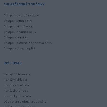
CHLAPČENSKÉ TOPÁNKY
Chlapci - celoročná obuv
Chlapci - letná obuv
Chlapci - zimná obuv
Chlapci - domáca obuv
Chlapci - gumáky
Chlapci - plátená a športová obuv
Chlapci - obuv na pláž
INÝ TOVAR
Vložky do topánok
Ponožky chlapci
Ponožky dievčatá
Pančuchy chlapci
Pančuchy dievčatá
Ošetrovanie obuvi a obuváky
Kabelky a peňaženky