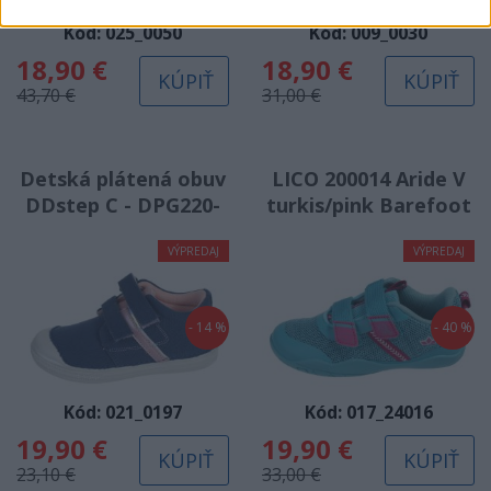
Kód: 025_0050
Kód: 009_0030
18,90 €
18,90 €
KÚPIŤ
KÚPIŤ
43,70 €
31,00 €
Detská plátená obuv
LICO 200014 Aride V
DDstep C - DPG220-
turkis/pink Barefoot
C049-544B royal blue
tenisky
VÝPREDAJ
VÝPREDAJ
- 14 %
- 40 %
Kód: 021_0197
Kód: 017_24016
19,90 €
19,90 €
KÚPIŤ
KÚPIŤ
23,10 €
33,00 €