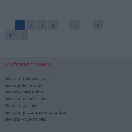
«
1
2
3
4
…
7
…
9
…
12
»
DIEVČENSKÉ TOPÁNKY
Dievčatá - celoročná obuv
Dievčatá - letná obuv
Dievčatá - zimná obuv
Dievčatá - domáca obuv
Dievčatá - gumáky
Dievčatá - plátená a športová obuv
Dievčatá - obuv na pláž