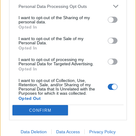
Personal Data Processing Opt Outs
- 55 %
- 40 %
I want to opt-out of the Sharing of my
personal data.
Opted In
I want to opt-out of the Sale of my
Kód: 017_24013
Kód: 063_0004
Personal Data.
17,90 €
18,90 €
Opted In
KÚPIŤ
KÚPIŤ
39,90 €
31,70 €
I want to opt-out of processing my
Personal Data for Targeted Advertising.
Opted In
FRODDO - G3130229-
Protetika BABY rosa
I want to opt-out of Collection, Use,
Retention, Sale, and/or Sharing of my
4 fuxia barefoot
detská obuv vhodná
Personal Data that Is Unrelated with the
Purposes for which it was collected.
vegan velcro
na prvé kroky
Opted Out
VÝPREDAJ
VÝPREDAJ
barefoot detská
plátená obuv
CONFIRM
- 57 %
- 39 %
Data Deletion
Data Access
Privacy Policy