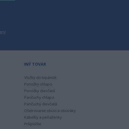
any
INÝ TOVAR
Vložky do topánok
Ponožky chlapci
Ponožky dievčatá
Pančuchy chlapci
Pančuchy dievčatá
Ošetrovanie obuvi a obuváky
Kabelky a peňaženky
Pršiplášte