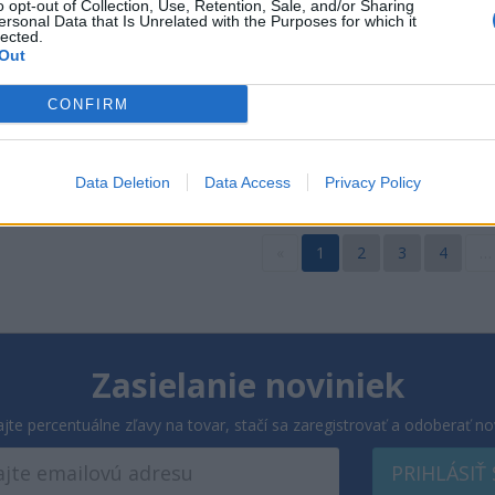
o opt-out of Collection, Use, Retention, Sale, and/or Sharing
ersonal Data that Is Unrelated with the Purposes for which it
lected.
Out
Kód: 800_26030
Kód: 005_0012
CONFIRM
0 €
2,10 €
KÚPIŤ
KÚP
4,20 €
Data Deletion
Data Access
Privacy Policy
«
1
2
3
4
…
Zasielanie noviniek
ajte percentuálne zľavy na tovar, stačí sa zaregistrovať a odoberať no
PRIHLÁSIŤ