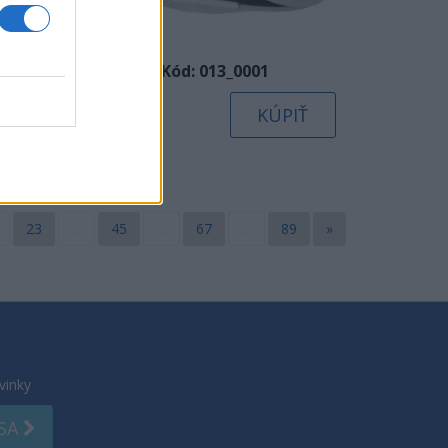
Kód: 013_0001
2,10 €
IŤ
KÚPIŤ
23
…
45
…
67
…
89
»
vinky
 SA