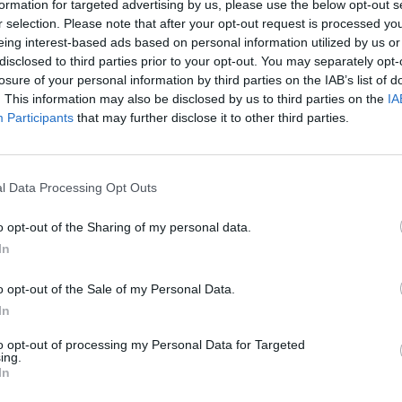
formation for targeted advertising by us, please use the below opt-out s
r selection. Please note that after your opt-out request is processed y
eing interest-based ads based on personal information utilized by us or
disclosed to third parties prior to your opt-out. You may separately opt-
losure of your personal information by third parties on the IAB’s list of
. This information may also be disclosed by us to third parties on the
IA
Participants
that may further disclose it to other third parties.
Kód: 800_26032
Kód: 800_26033
0 €
2,00 €
KÚPIŤ
KÚP
l Data Processing Opt Outs
o opt-out of the Sharing of my personal data.
nčuchy YO- 40DEN -
SKARPETA - tepelná v
In
80/86 biele (RA-09)
do gumákov RENB
o opt-out of the Sale of my Personal Data.
VÝ
In
to opt-out of processing my Personal Data for Targeted
ing.
In