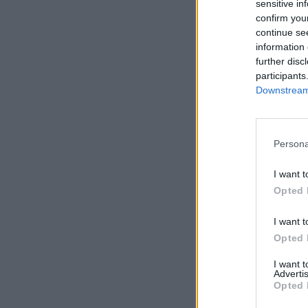
sensitive in
confirm you
continue se
information 
further disc
participants
Downstream 
2,0
Persona
I want t
Pa
Opted 
I want t
Opted 
I want 
Advertis
Opted 