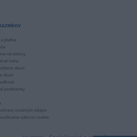
KAZNÍKOV
a platba
cia
nie od zmluvy
erať nohu
 výbere obuvi
e obuvi
veľkosti
é podmienky
a
ochrany osobných údajov
oužívanie súborov cookie