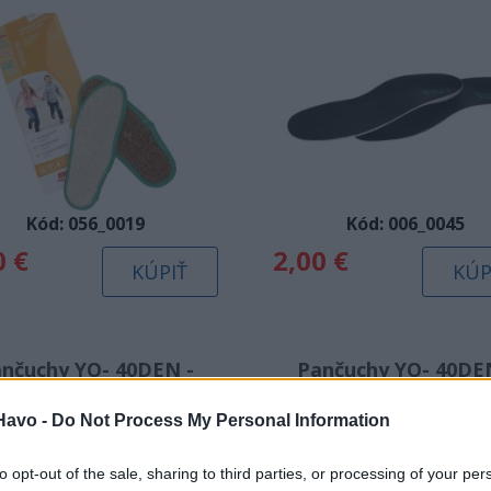
Kód: 056_0019
Kód: 006_0045
0 €
2,00 €
KÚPIŤ
KÚP
nčuchy YO- 40DEN -
Pančuchy YO- 40DE
04/110 biele (RA-09)
140/146 biele (RA-0
Havo -
Do Not Process My Personal Information
to opt-out of the sale, sharing to third parties, or processing of your per