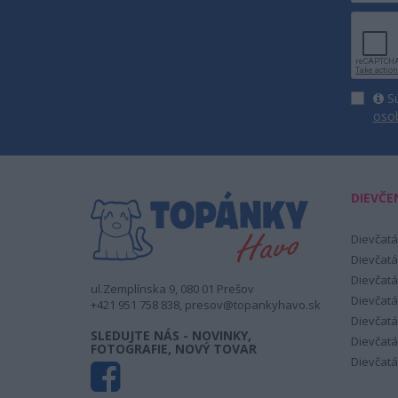
Sú
oso
DIEVČE
Dievčatá
Dievčatá
Dievčatá
ul.Zemplínska 9, 080 01 Prešov
Dievčatá
+421 951 758 838, presov@topankyhavo.sk
Dievčatá
SLEDUJTE NÁS - NOVINKY,
Dievčatá
FOTOGRAFIE, NOVÝ TOVAR
Dievčatá