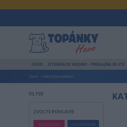
ÚVOD
OTVÁRACIE HODINY
- PREDAJŇA KE-PO
Úvod
Katalóg produktov
KA
FILTER
ZVOĽTE POHLAVIE
DIEVČENSKÉ
CHLAPČENSKÉ