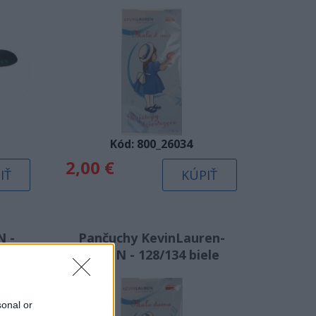
biele
Kód: 800_26034
2,00 €
IŤ
KÚPIŤ
N -
Pančuchy KevinLauren-
9)
40DEN - 128/134 biele
sonal or