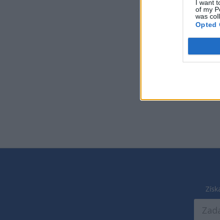
I want t
of my P
was col
Opted 
2,0
Získ