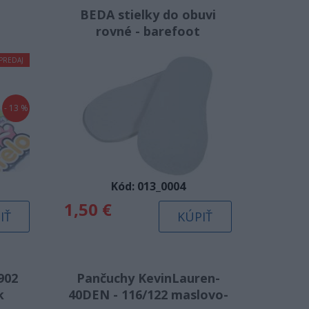
BEDA stielky do obuvi
rovné - barefoot
PREDAJ
- 13 %
Kód: 013_0004
1,50 €
IŤ
KÚPIŤ
902
Pančuchy KevinLauren-
k
40DEN - 116/122 maslovo-