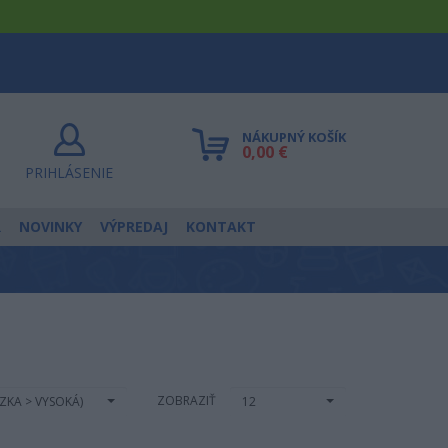
NÁKUPNÝ KOŠÍK
0,00 €
PRIHLÁSENIE
R
NOVINKY
VÝPREDAJ
KONTAKT
ZOBRAZIŤ
ÍZKA > VYSOKÁ)
12