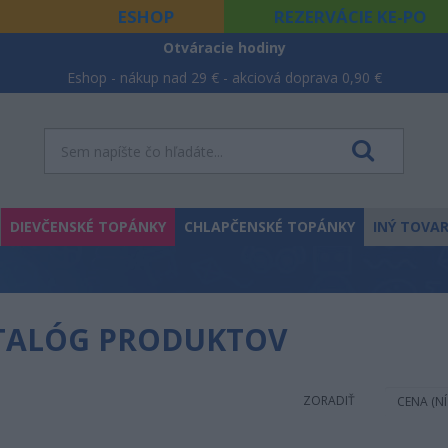
ESHOP
REZERVÁCIE KE-PO
Otváracie hodiny
Eshop - nákup nad 29 € - akciová doprava 0,90 €
DIEVČENSKÉ TOPÁNKY
CHLAPČENSKÉ TOPÁNKY
INÝ TOVA
TALÓG PRODUKTOV
ZORADIŤ
CENA (N