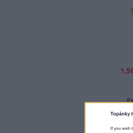
43
44
45
46
47
Manik
MAZBIT
MILASH
Moneta
NAZO
Nelun - Pidilidi
PEGRES
Playshoes
PRIMIGI
Protetika
RAK
Ren But
1,5
SCORPIO
Sterntaler
Superfit
S_Manik
TIKKI
Toga
Pa
1
TOMAR
VTR
Topánky 
Wanda
Yoclub
Yorker
Z - bez zaradenia
If you wish 