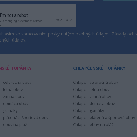
hlasím so spracovaním poskytnutých osobných údajov.
Zásady ochr
bných údajov
.
NSKÉ TOPÁNKY
CHLAPČENSKÉ TOPÁNKY
 - celoročná obuv
Chlapci - celoročná obuv
 - letná obuv
Chlapci - letná obuv
 - zimná obuv
Chlapci - zimná obuv
 - domáca obuv
Chlapci - domáca obuv
 - gumáky
Chlapci - gumáky
 - plátená a športová obuv
Chlapci - plátená a športová obuv
 - obuv na pláž
Chlapci - obuv na pláž