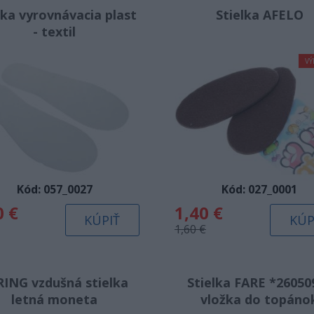
lka vyrovnávacia plast
Stielka AFELO
- textil
VÝ
Kód: 057_0027
Kód: 027_0001
0 €
1,40 €
KÚPIŤ
KÚP
1,60 €
RING vzdušná stielka
Stielka FARE *26050
letná moneta
vložka do topáno