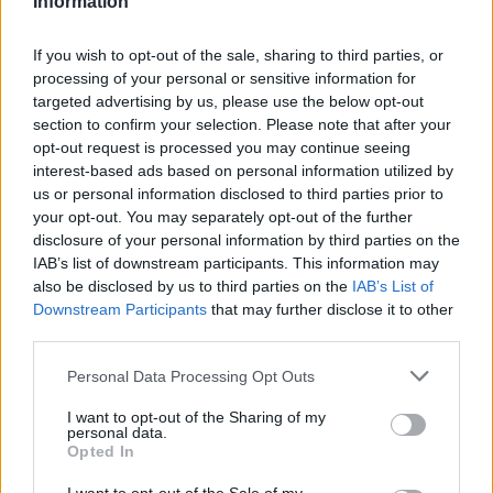
Information
TOMAR
VTR
12,90 €
13,90 €
KÚPIŤ
KÚPIŤ
17,90 €
18,70 €
Wanda
Yoclub
If you wish to opt-out of the sale, sharing to third parties, or
processing of your personal or sensitive information for
Yorker
Z - bez zaradenia
targeted advertising by us, please use the below opt-out
section to confirm your selection. Please note that after your
Gumáky DEMAR
Snehule DEMAR-
opt-out request is processed you may continue seeing
0032-AC
MAMMUT 0300-T-1
interest-based ads based on personal information utilized by
ružová
us or personal information disclosed to third parties prior to
VÝPREDAJ
your opt-out. You may separately opt-out of the further
disclosure of your personal information by third parties on the
IAB’s list of downstream participants. This information may
also be disclosed by us to third parties on the
IAB’s List of
- 29 %
Downstream Participants
that may further disclose it to other
third parties.
Kód: 074_0016
Kód: 074_0033
Personal Data Processing Opt Outs
15,50 €
18,90 €
KÚPIŤ
KÚPIŤ
I want to opt-out of the Sharing of my
26,80 €
personal data.
Opted In