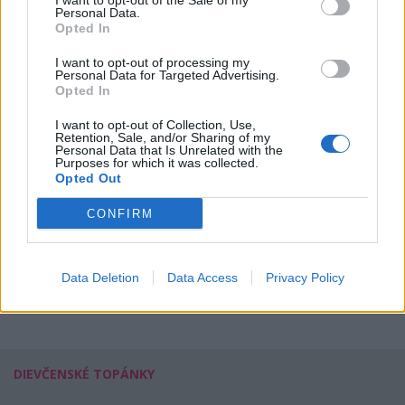
I want to opt-out of the Sale of my
Personal Data.
Snehule DEMAR 4021
Opted In
NA ružová
I want to opt-out of processing my
Personal Data for Targeted Advertising.
Opted In
I want to opt-out of Collection, Use,
Retention, Sale, and/or Sharing of my
Personal Data that Is Unrelated with the
Purposes for which it was collected.
Opted Out
Kód: 042_0026
CONFIRM
23,00 €
KÚPIŤ
Data Deletion
Data Access
Privacy Policy
DIEVČENSKÉ TOPÁNKY