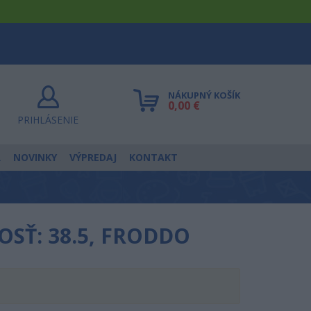
NÁKUPNÝ KOŠÍK
0,00 €
PRIHLÁSENIE
R
NOVINKY
VÝPREDAJ
KONTAKT
SŤ: 38.5, FRODDO