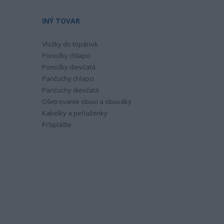
INÝ TOVAR
Vložky do topánok
Ponožky chlapci
Ponožky dievčatá
Pančuchy chlapci
Pančuchy dievčatá
Ošetrovanie obuvi a obuváky
Kabelky a peňaženky
Pršiplášte