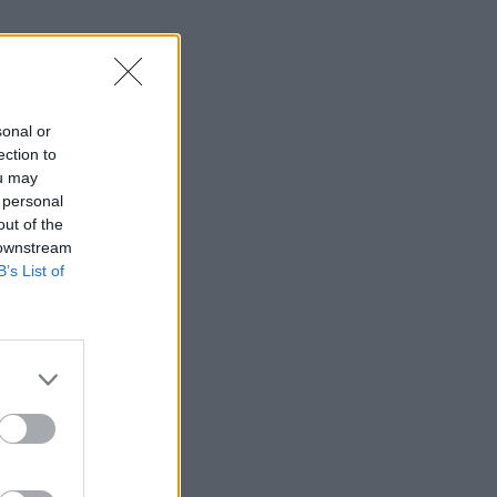
sonal or
ection to
ou may
 personal
out of the
 downstream
B’s List of