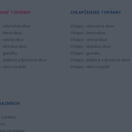
NSKÉ TOPÁNKY
CHLAPČENSKÉ TOPÁNKY
 - celoročná obuv
Chlapci - celoročná obuv
 - letná obuv
Chlapci - letná obuv
 - zimná obuv
Chlapci - zimná obuv
 - domáca obuv
Chlapci - domáca obuv
 - gumáky
Chlapci - gumáky
 - plátená a športová obuv
Chlapci - plátená a športová obuv
 - obuv na pláž
Chlapci - obuv na pláž
KAZNÍKOV
a platba
cia
nie od zmluvy