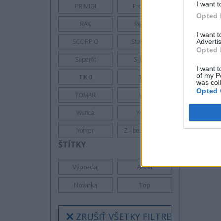
I want t
PRIMIGI
Protetika
Opted 
RAK
Ren But
I want 
Advertis
SCORPIO
Sterntaler
Opted 
Superfit
S_Manik
I want t
of my P
TIKKI
Toga
was col
Opted 
TOMAR
VTR
Wanda
Yoclub
Yorker
Z - bez zaradenia
ŠTÍTKY
Výpredaj
Akcia
Novinka
Top
ZRUŠIŤ VŠETKY FILTRE