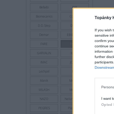
Befado
BIBI
Biomecanics
COQUI
Topánky 
D.D.Step
D.P.K.
If you wish 
Demar
EB-Brutting
sensitive in
confirm you
FARE
Froddo
continue se
information 
GARVALIN
IGOR
further disc
participants
IMAC
JONAP
Downstream 
Lechpol
Lico
Manik
MAZBIT
Persona
MILASH
Moneta
I want t
NAZO
Nelun - Pidilidi
Opted 
PEGRES
Playshoes