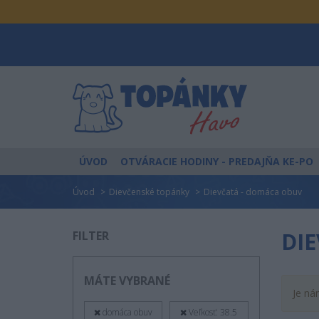
ÚVOD
OTVÁRACIE HODINY
- PREDAJŇA KE-PO
Úvod
Dievčenské topánky
Dievčatá - domáca obuv
DIE
FILTER
MÁTE VYBRANÉ
Je ná
domáca obuv
Veľkosť: 38.5