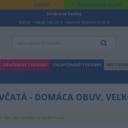
ESHOP
REZERVÁCIE KE-PO
Otváracie hodiny
Eshop - nákup nad 29 € - akciová doprava 0,90 €
DIEVČENSKÉ TOPÁNKY
CHLAPČENSKÉ TOPÁNKY
INÝ TOVA
VČATÁ - DOMÁCA OBUV, VEĽKO
m ľúto, ale nenašiel sa žiaden tovar.