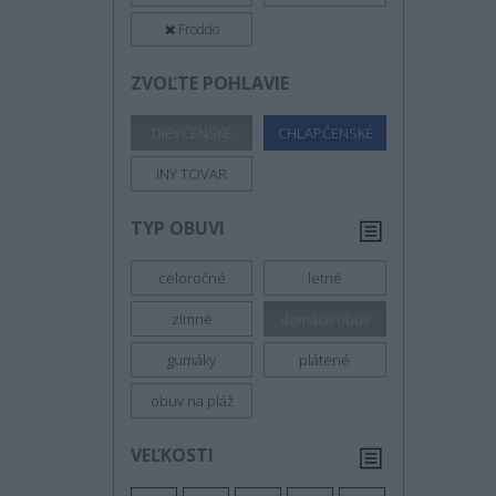
Froddo
ZVOĽTE POHLAVIE
DIEVČENSKÉ
CHLAPČENSKÉ
INY TOVAR
TYP OBUVI
celoročné
letné
zimné
domáca obuv
gumáky
plátené
obuv na pláž
VEĽKOSTI