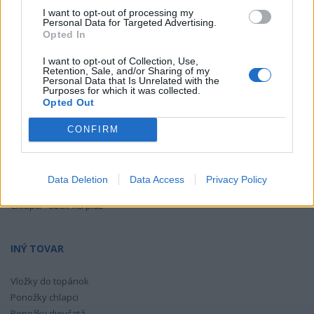
Dievčatá - gumáky
TIKKI
Toga
I want to opt-out of processing my
Dievčatá - plátená a športová obuv
Personal Data for Targeted Advertising.
Dievčatá - obuv na pláž
TOMAR
VTR
Opted In
Wanda
Yoclub
I want to opt-out of Collection, Use,
Retention, Sale, and/or Sharing of my
CHLAPČENSKÉ TOPÁNKY
Personal Data that Is Unrelated with the
Yorker
Z - bez zaradenia
Purposes for which it was collected.
Opted Out
Chlapci - celoročná obuv
Chlapci - letná obuv
CONFIRM
Chlapci - zimná obuv
Chlapci - domáca obuv
Chlapci - gumáky
Data Deletion
Data Access
Privacy Policy
Chlapci - plátená a športová obuv
Chlapci - obuv na pláž
INÝ TOVAR
Vložky do topánok
Ponožky chlapci
Ponožky dievčatá