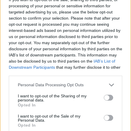
41.5
42
42.5
43
44
45
46
47
processing of your personal or sensitive information for
FARE
Froddo
targeted advertising by us, please use the below opt-out
section to confirm your selection. Please note that after your
GARVALIN
IGOR
opt-out request is processed you may continue seeing
CHLAPCI - OBUV NA PLÁŽ,
IMAC
JONAP
interest-based ads based on personal information utilized by
VEĽKOSŤ 17, D.P.K.
us or personal information disclosed to third parties prior to
Lechpol
Lico
your opt-out. You may separately opt-out of the further
disclosure of your personal information by third parties on the
Manik
MAZBIT
IAB’s list of downstream participants. This information may
Je nám ľúto, ale nenašiel sa žiaden tovar.
MILASH
Moneta
also be disclosed by us to third parties on the
IAB’s List of
Downstream Participants
that may further disclose it to other
NAZO
Nelun - Pidilidi
third parties.
PEGRES
Playshoes
Personal Data Processing Opt Outs
DIEVČENSKÉ TOPÁNKY
PRIMIGI
Protetika
I want to opt-out of the Sharing of my
personal data.
RAK
Ren But
Dievčatá - celoročná obuv
Opted In
Dievčatá - letná obuv
SCORPIO
Sterntaler
I want to opt-out of the Sale of my
Dievčatá - zimná obuv
Personal Data.
Superfit
S_Manik
Dievčatá - domáca obuv
Opted In