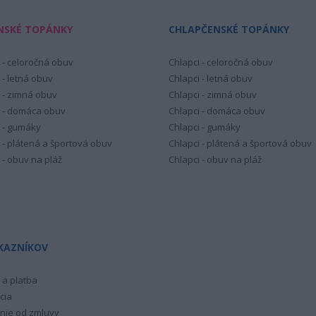
NSKÉ TOPÁNKY
CHLAPČENSKÉ TOPÁNKY
 - celoročná obuv
Chlapci - celoročná obuv
 - letná obuv
Chlapci - letná obuv
 - zimná obuv
Chlapci - zimná obuv
 - domáca obuv
Chlapci - domáca obuv
 - gumáky
Chlapci - gumáky
 - plátená a športová obuv
Chlapci - plátená a športová obuv
 - obuv na pláž
Chlapci - obuv na pláž
KAZNÍKOV
a platba
cia
nie od zmluvy