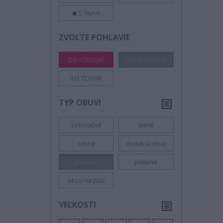
S_Manik
ZVOĽTE POHLAVIE
DIEVČENSKÉ
CHLAPČENSKÉ
INY TOVAR
TYP OBUVI
celoročné
letné
zimné
domáca obuv
gumáky
plátené
obuv na pláž
VEĽKOSTI