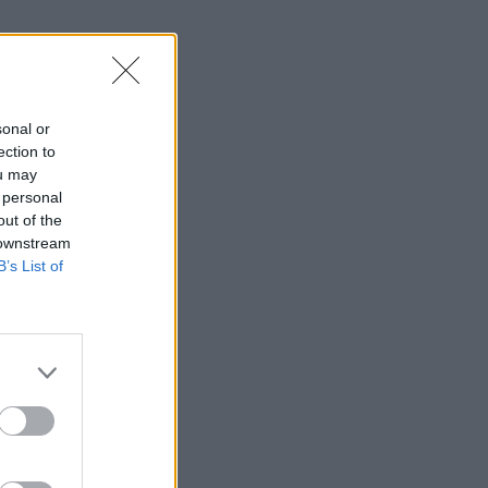
sonal or
ection to
ou may
 personal
out of the
 downstream
B’s List of