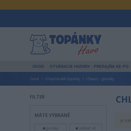
ÚVOD
OTVÁRACIE HODINY
- PREDAJŇA KE-PO
Úvod
Chlapčenské topánky
Chlapci - gumáky
CHL
FILTER
MÁTE VYBRANÉ
Je ná
gumáky
Veľkosť: 40