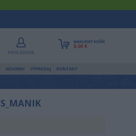
NÁKUPNÝ KOŠÍK
0,00 €
PRIHLÁSENIE
R
NOVINKY
VÝPREDAJ
KONTAKT
, S_MANIK