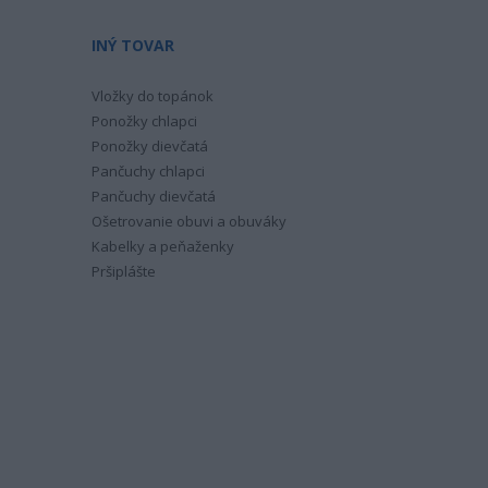
INÝ TOVAR
Vložky do topánok
Ponožky chlapci
Ponožky dievčatá
Pančuchy chlapci
Pančuchy dievčatá
Ošetrovanie obuvi a obuváky
Kabelky a peňaženky
Pršiplášte