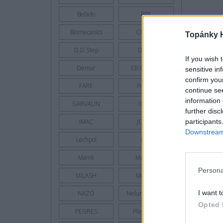
Befado
BIBI
Biomecanics
COQUI
Topánky 
D.D.Step
D.P.K.
If you wish 
Demar
EB-Brutting
sensitive in
confirm you
FARE
Froddo
continue se
information 
GARVALIN
IGOR
further disc
participants
IMAC
JONAP
Downstream 
Lechpol
Lico
Manik
MAZBIT
Persona
MILASH
Moneta
I want t
NAZO
Nelun - Pidilidi
Opted 
PEGRES
Playshoes