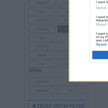
I want t
PRIMIGI
Protetika
Opted 
RAK
Ren But
I want 
Advertis
SCORPIO
Sterntaler
Opted 
Superfit
S_Manik
I want t
of my P
TIKKI
Toga
was col
Opted 
TOMAR
VTR
Wanda
Yoclub
Yorker
Z - bez zaradenia
ŠTÍTKY
Výpredaj
Akcia
Novinka
Top
ZRUŠIŤ VŠETKY FILTRE