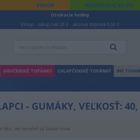
ESHOP
REZERVÁCIE KE-PO
Otváracie hodiny
Eshop - nákup nad 29 € - akciová doprava 0,90 €
DIEVČENSKÉ TOPÁNKY
CHLAPČENSKÉ TOPÁNKY
INÝ TOVA
APCI - GUMÁKY, VEĽKOSŤ: 40
m ľúto, ale nenašiel sa žiaden tovar.