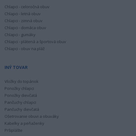
Chlapci - celoročná obuv
Chlapci - letná obuv
Chlapci - zimná obuv
Chlapci - domáca obuv
Chlapci - gumáky
Chlapci - plátená a športová obuv
Chlapci - obuv na pláž
INÝ TOVAR
Vložky do topánok
Ponožky chlapci
Ponožky dievčatá
Pančuchy chlapci
Pančuchy dievčatá
Ošetrovanie obuvi a obuváky
Kabelky a peňaženky
Pršiplášte