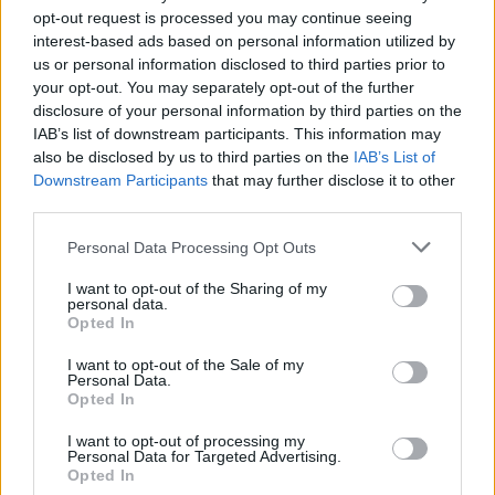
Tlačiť
opt-out request is processed you may continue seeing
Nenašli ste veľkosť alebo produkt, ktorý hľadáte?
interest-based ads based on personal information utilized by
us or personal information disclosed to third parties prior to
your opt-out. You may separately opt-out of the further
disclosure of your personal information by third parties on the
VÝPREDAJ
IAB’s list of downstream participants. This information may
22,50 €
also be disclosed by us to third parties on the
IAB’s List of
Downstream Participants
that may further disclose it to other
27,50 €
third parties.
Personal Data Processing Opt Outs
I want to opt-out of the Sharing of my
personal data.
POČET KUSOV
Opted In
I want to opt-out of the Sale of my
Personal Data.
Opted In
KÚPIŤ
I want to opt-out of processing my
Personal Data for Targeted Advertising.
Opted In