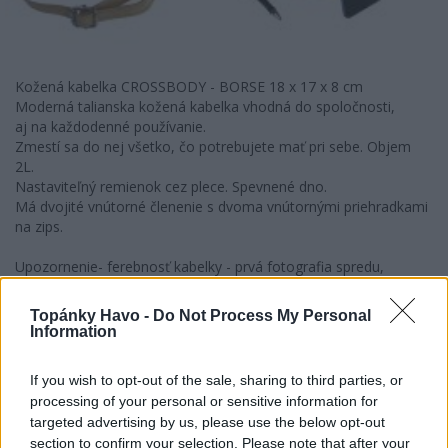
Kožená kabelka CROSSBODY - BORSE 18 x 17 x 8 cm
Moderná talianska kožená kabelka vhodná do spoločnosti,
aj na každodenné používanie.
Zmestí sa do nej všetko, čo potrebujete mať pri sebe. Objem
2L.
Nastaviteľný remienok cez plece. Spevnené dno.
Má dvojité vnútorné členenie s dvoma vnútornými priehradkami
na zips.
Upozornenie- ferebnosť kabelky - prvá fotografia spredu,
druhá až štvrtá fotografia je ilustračná v inej farebnosti.
Topánky Havo -
Do Not Process My Personal
Information
Kód:
600_0001
If you wish to opt-out of the sale, sharing to third parties, or
TWEET
SHARE
GOOGLE+
PINTEREST
processing of your personal or sensitive information for
targeted advertising by us, please use the below opt-out
Poslať známemu
section to confirm your selection. Please note that after your