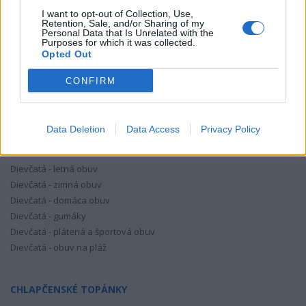
SKLADOM
I want to opt-out of Collection, Use,
Retention, Sale, and/or Sharing of my
Personal Data that Is Unrelated with the
Purposes for which it was collected.
Opted Out
CONFIRM
DIEVČENSKÉ TOPÁNKY
Data Deletion
Data Access
Privacy Policy
Dievčatá - celoročná obuv
Dievčatá - letná obuv
Dievčatá - zimná obuv
Dievčatá - domáca obuv
Dievčatá - gumáky
Dievčatá - plátená a športová obuv
Dievčatá - obuv na pláž
CHLAPČENSKÉ TOPÁNKY