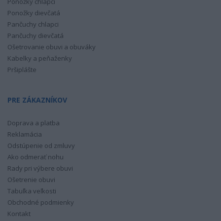
Ponožky chlapci
Ponožky dievčatá
Pančuchy chlapci
Pančuchy dievčatá
Ošetrovanie obuvi a obuváky
Kabelky a peňaženky
Pršiplášte
PRE ZÁKAZNÍKOV
Doprava a platba
Reklamácia
Odstúpenie od zmluvy
Ako odmerať nohu
Rady pri výbere obuvi
Ošetrenie obuvi
Tabuľka veľkosti
Obchodné podmienky
Kontakt