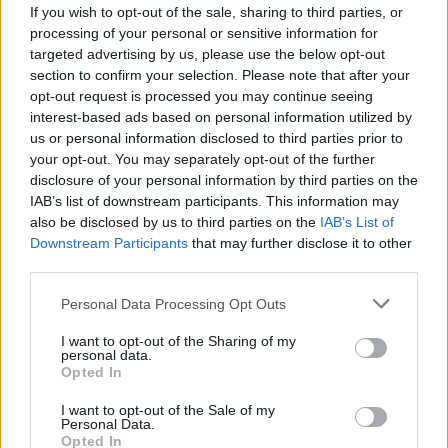
Značka:
BEDA
If you wish to opt-out of the sale, sharing to third parties, or
processing of your personal or sensitive information for
TWEET
SHARE
GOOGLE+
PINTEREST
targeted advertising by us, please use the below opt-out
section to confirm your selection. Please note that after your
Poslať známemu
opt-out request is processed you may continue seeing
Tlačiť
interest-based ads based on personal information utilized by
us or personal information disclosed to third parties prior to
Nenašli ste veľkosť alebo produkt, ktorý hľadáte?
your opt-out. You may separately opt-out of the further
disclosure of your personal information by third parties on the
IAB’s list of downstream participants. This information may
also be disclosed by us to third parties on the
IAB’s List of
VÝPREDAJ
14,90 €
Downstream Participants
that may further disclose it to other
third parties.
24,80 €
Personal Data Processing Opt Outs
I want to opt-out of the Sharing of my
personal data.
Opted In
I want to opt-out of the Sale of my
Personal Data.
POČET KUSOV
Opted In