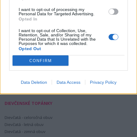
I want to opt-out of processing my
Personal Data for Targeted Advertising.
Opted In
KÚPIŤ
I want to opt-out of Collection, Use,
Retention, Sale, and/or Sharing of my
Personal Data that Is Unrelated with the
Purposes for which it was collected.
Opted Out
SKLADOM
CONFIRM
Data Deletion
Data Access
Privacy Policy
DIEVČENSKÉ TOPÁNKY
Dievčatá - celoročná obuv
Dievčatá - letná obuv
Dievčatá - zimná obuv