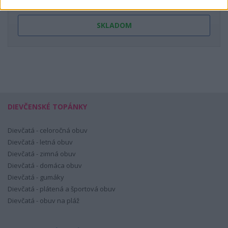
SKLADOM
DIEVČENSKÉ TOPÁNKY
Dievčatá - celoročná obuv
Dievčatá - letná obuv
Dievčatá - zimná obuv
Dievčatá - domáca obuv
Dievčatá - gumáky
Dievčatá - plátená a športová obuv
Dievčatá - obuv na pláž