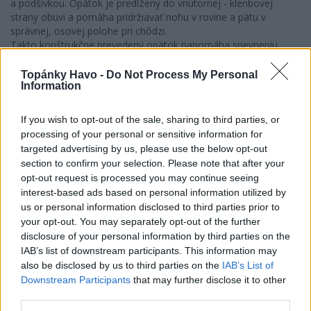
a podšívkou. Opätok je predĺžený do vnútornej - klenbovej
strany obuvi a pomáha pridržiavať nohu v rovine a pätu v
správnej, osovej polohe pri chôdzi.
Takto konštrukčne prevedený opätok napomáha spevneniu
nohy pri prvých krôčikoch.
Topánky Havo -
Do Not Process My Personal
Obuv je vybavená vkladacími stielkami. Stielky sú schválené
Information
pediatrom,
netlačí na ploché chodidlá a tukové vankúše a pomáhajú
If you wish to opt-out of the sale, sharing to third parties, or
zdravému vývoju nohy.
processing of your personal or sensitive information for
Odporúčame aj pri miernom spotení nohy stielky pravidelne
targeted advertising by us, please use the below opt-out
vyťahovať, nechať vyvetrať a preschnúť.
section to confirm your selection. Please note that after your
opt-out request is processed you may continue seeing
interest-based ads based on personal information utilized by
Kód:
063_0008
us or personal information disclosed to third parties prior to
your opt-out. You may separately opt-out of the further
Značka:
D.P.K.
disclosure of your personal information by third parties on the
IAB’s list of downstream participants. This information may
TWEET
SHARE
GOOGLE+
PINTEREST
also be disclosed by us to third parties on the
IAB’s List of
Downstream Participants
that may further disclose it to other
Poslať známemu
third parties.
Tlačiť