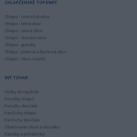
CHLAPČENSKÉ TOPÁNKY
Chlapci - celoročná obuv
Chlapci - letná obuv
Chlapci - zimná obuv
Chlapci - domáca obuv
Chlapci - gumáky
Chlapci - plátená a športová obuv
Chlapci - obuv na pláž
INÝ TOVAR
Vložky do topánok
Ponožky chlapci
Ponožky dievčatá
Pančuchy chlapci
Pančuchy dievčatá
Ošetrovanie obuvi a obuváky
Kabelky a peňaženky