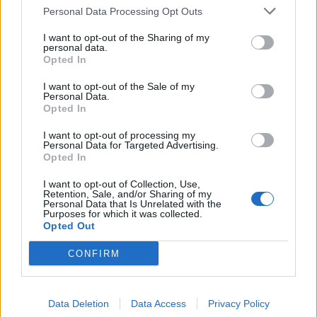
Nenašli ste veľkosť alebo produkt, ktorý hľadáte?
Personal Data Processing Opt Outs
I want to opt-out of the Sharing of my
personal data.
Opted In
VÝPREDAJ
19,95 €
I want to opt-out of the Sale of my
Personal Data.
30,80 €
Opted In
I want to opt-out of processing my
Personal Data for Targeted Advertising.
Opted In
I want to opt-out of Collection, Use,
Retention, Sale, and/or Sharing of my
Personal Data that Is Unrelated with the
Purposes for which it was collected.
POČET KUSOV
Opted Out
CONFIRM
KÚPIŤ
Data Deletion
Data Access
Privacy Policy