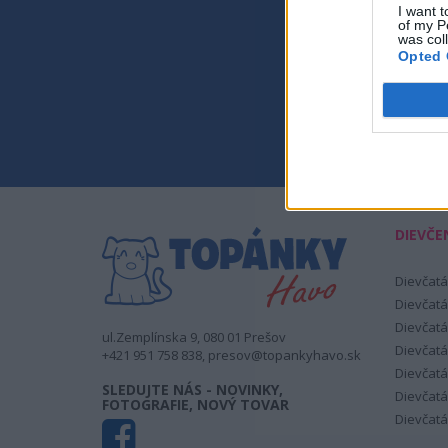
I want t
of my P
was col
Opted 
Sú
oso
DIEVČE
Dievčatá
Dievčatá
Dievčatá
ul.Zemplínska 9, 080 01 Prešov
Dievčatá
+421 951 758 838, presov@topankyhavo.sk
Dievčatá
SLEDUJTE NÁS - NOVINKY,
Dievčatá
FOTOGRAFIE, NOVÝ TOVAR
Dievčatá