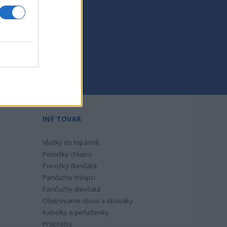
any
INÝ TOVAR
Vložky do topánok
Ponožky chlapci
Ponožky dievčatá
Pančuchy chlapci
Pančuchy dievčatá
Ošetrovanie obuvi a obuváky
Kabelky a peňaženky
Pršiplášte