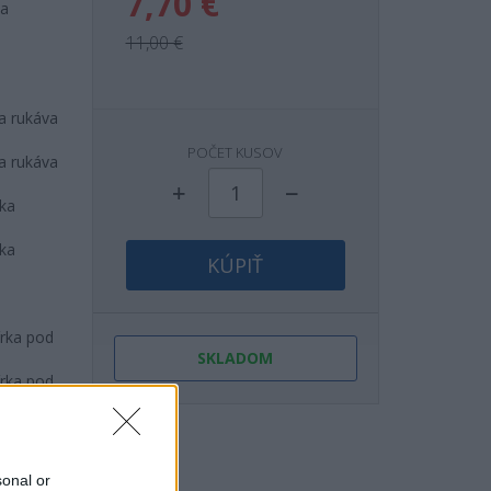
7,70 €
na
11,00 €
ka rukáva
POČET KUSOV
ka rukáva
žka
žka
KÚPIŤ
írka pod
SKLADOM
írka pod
šírka
2 cm
šírka
sonal or
5 cm