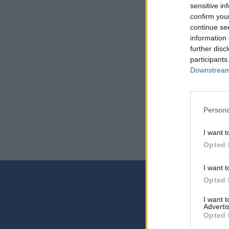
sensitive in
confirm you
continue se
information 
further disc
participants
Downstream 
Persona
I want t
Opted 
I want t
Opted 
I want 
Získ
Advertis
Opted 