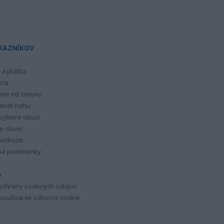
KAZNÍKOV
a platba
cia
nie od zmluvy
erať nohu
 výbere obuvi
e obuvi
veľkosti
é podmienky
a
ochrany osobných údajov
oužívanie súborov cookie