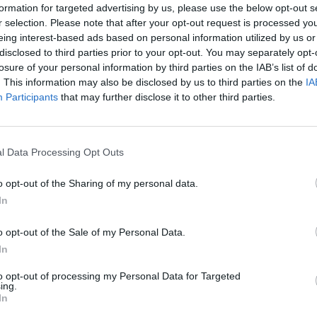
formation for targeted advertising by us, please use the below opt-out s
r selection. Please note that after your opt-out request is processed y
eing interest-based ads based on personal information utilized by us or
Kód:
052_0094
disclosed to third parties prior to your opt-out. You may separately opt-
losure of your personal information by third parties on the IAB’s list of
TWEET
SHARE
GOOGLE+
PINTEREST
. This information may also be disclosed by us to third parties on the
IA
Participants
that may further disclose it to other third parties.
Poslať známemu
Tlačiť
Nenašli ste veľkosť alebo produkt, ktorý hľadáte?
l Data Processing Opt Outs
o opt-out of the Sharing of my personal data.
In
o opt-out of the Sale of my Personal Data.
Zasielanie noviniek
In
to opt-out of processing my Personal Data for Targeted
ajte percentuálne zľavy na tovar, stačí sa zaregistrovať a odoberať no
ing.
In
PRIHLÁSIŤ