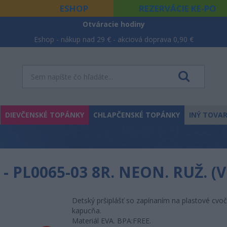
ESHOP
REZERVÁCIE KE-PO
Otváracie hodiny
Eshop - nákup nad 29 € - akciová doprava 0,90 €
DIEVČENSKÉ TOPÁNKY
CHLAPČENSKÉ TOPÁNKY
INÝ TOVA
- PL0065-03 8R. NEON. RUŽ. (
Detský pršiplášť so zapínaním na plastové cvoč
kapucňa.
Materiál EVA. BPA:FREE.