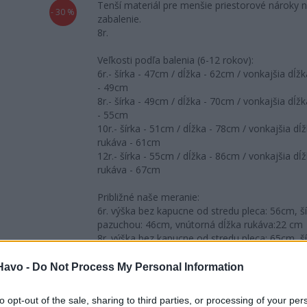
Tenší materiál pre menšie priestorové nároky 
- 30 %
zabalenie.
8r.
Veľkosti podľa balenia (6-12 rokov):
6r.- šírka - 47cm / dĺžka - 62cm / vonkajšia dĺž
- 49cm
8r.- šírka - 49cm / dĺžka - 70cm / vonkajšia dĺž
- 55cm
10r.- šírka - 51cm / dĺžka - 78cm / vonkajšia dĺ
rukáva - 61cm
12r.- šírka - 55cm / dĺžka - 86cm / vonkajšia dĺ
rukáva - 67cm
Približné naše meranie:
6r. výška bez kapucne od stredu pleca: 56cm, š
pazuchou: 46cm, vnútorná dĺžka rukáva:22 cm
8r. výška bez kapucne od stredu pleca: 65cm, š
pazuchou: 47cm, vnútorná dĺžka rukáva:27 cm
10r. výška bez kapucne od stredu pleca: 70cm, 
Havo -
Do Not Process My Personal Information
pod pazuchou: 47cm, vnútorná dĺžka rukáva:3
12r. výška bez kapucne od stredu pleca: 80cm, 
to opt-out of the sale, sharing to third parties, or processing of your per
pod pazuchou: 53cm, vnútorná dĺžka rukáva:3