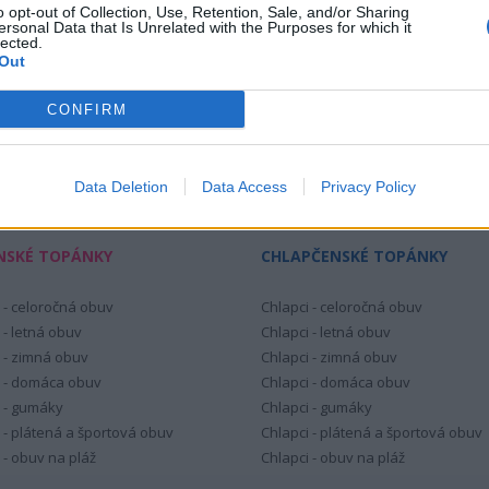
o opt-out of Collection, Use, Retention, Sale, and/or Sharing
ersonal Data that Is Unrelated with the Purposes for which it
lected.
Out
CONFIRM
hlasím so spracovaním poskytnutých osobných údajov.
Zásady ochr
bných údajov
.
Data Deletion
Data Access
Privacy Policy
NSKÉ TOPÁNKY
CHLAPČENSKÉ TOPÁNKY
 - celoročná obuv
Chlapci - celoročná obuv
 - letná obuv
Chlapci - letná obuv
 - zimná obuv
Chlapci - zimná obuv
 - domáca obuv
Chlapci - domáca obuv
 - gumáky
Chlapci - gumáky
 - plátená a športová obuv
Chlapci - plátená a športová obuv
 - obuv na pláž
Chlapci - obuv na pláž