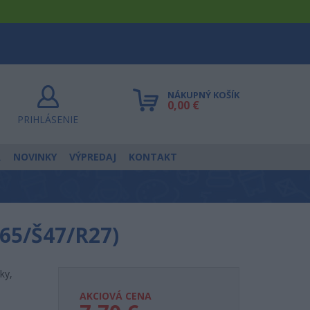
NÁKUPNÝ KOŠÍK
0,00 €
PRIHLÁSENIE
R
NOVINKY
VÝPREDAJ
KONTAKT
V65/Š47/R27)
ky,
AKCIOVÁ CENA