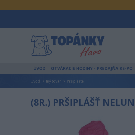
ÚVOD
OTVÁRACIE HODINY
- PREDAJŇA KE-PO
Úvod
Iný tovar
Pršiplášte
(8R.) PRŠIPLÁŠŤ NELUN 