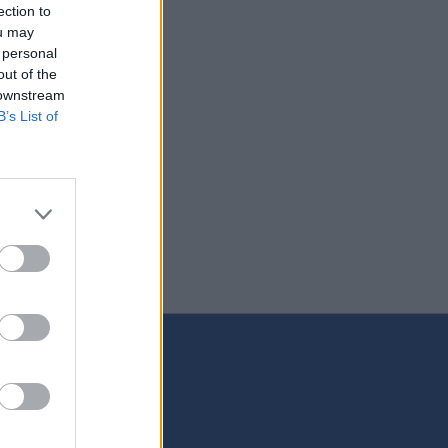
ection to
ou may
 personal
out of the
 downstream
B’s List of
vinky
 SA