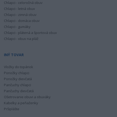
Chlapci - celoročná obuv
Chlapci - letná obuv
Chlapci - zimná obuv
Chlapci - domáca obuv
Chlapci - gumáky
Chlapci - plátená a športová obuv
Chlapci - obuv na pláž
INÝ TOVAR
Vložky do topánok
Ponožky chlapci
Ponožky dievčatá
Pančuchy chlapci
Pančuchy dievčatá
Ošetrovanie obuvi a obuváky
Kabelky a peňaženky
Pršiplášte