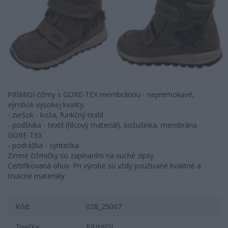
PRIMIGI čižmy s GORE-TEX membránou - nepremokavé,
výrobok vysokej kvality.
- zvršok - koža, funkčný textil
- podšívka - textil (filcový materiál), kožušinka, membrána
GORE-TEX
- podrážka - syntetika
Zimné čižmičky so zapínaním na suché zipsy.
Certifikovaná obuv. Pri výrobe sú vždy používané kvalitné a
trvácne materiály.
Kód:
028_25007
Značka:
PRIMIGI