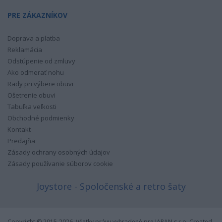
PRE ZÁKAZNÍKOV
Doprava a platba
Reklamácia
Odstúpenie od zmluvy
Ako odmerať nohu
Rady pri výbere obuvi
Ošetrenie obuvi
Tabuľka veľkosti
Obchodné podmienky
Kontakt
Predajňa
Zásady ochrany osobných údajov
Zásady používanie súborov cookie
Joystore - Spoločenské a retro šaty
Copyright © 2015-2026, Všetky právy vyhradené pre JARAN s.r.o. Created