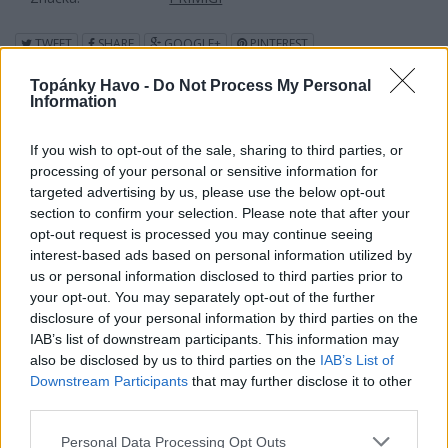
TWEET
SHARE
GOOGLE+
PINTEREST
Poslať známemu
Topánky Havo -
Do Not Process My Personal
Information
Tlačiť
Nenašli ste veľkosť alebo produkt, ktorý hľadáte?
If you wish to opt-out of the sale, sharing to third parties, or
processing of your personal or sensitive information for
targeted advertising by us, please use the below opt-out
section to confirm your selection. Please note that after your
VÝPREDAJ
50,90 €
opt-out request is processed you may continue seeing
interest-based ads based on personal information utilized by
67,90 €
us or personal information disclosed to third parties prior to
your opt-out. You may separately opt-out of the further
disclosure of your personal information by third parties on the
IAB’s list of downstream participants. This information may
also be disclosed by us to third parties on the
IAB’s List of
Downstream Participants
that may further disclose it to other
third parties.
POČET KUSOV
Personal Data Processing Opt Outs