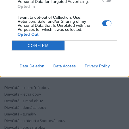
Personal Data for Targeted Advertising.
KÚPIŤ
Opted In
I want to opt-out of Collection, Use,
Retention, Sale, and/or Sharing of my
Personal Data that Is Unrelated with the
SKLADOM
Purposes for which it was collected.
Opted Out
CONFIRM
Data Deletion
Data Access
Privacy Policy
DIEVČENSKÉ TOPÁNKY
Dievčatá - celoročná obuv
Dievčatá - letná obuv
Dievčatá - zimná obuv
Dievčatá - domáca obuv
Dievčatá - gumáky
Dievčatá - plátená a športová obuv
Dievčatá - obuv na pláž