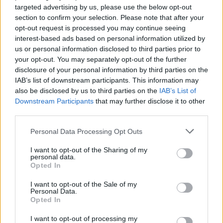
Poslať známemu
targeted advertising by us, please use the below opt-out
Tlačiť
section to confirm your selection. Please note that after your
opt-out request is processed you may continue seeing
Nenašli ste veľkosť alebo produkt, ktorý hľadáte?
interest-based ads based on personal information utilized by
us or personal information disclosed to third parties prior to
your opt-out. You may separately opt-out of the further
disclosure of your personal information by third parties on the
VÝPREDAJ
58,90 €
IAB’s list of downstream participants. This information may
also be disclosed by us to third parties on the
IAB’s List of
84,70 €
Downstream Participants
that may further disclose it to other
third parties.
Personal Data Processing Opt Outs
I want to opt-out of the Sharing of my
personal data.
Opted In
POČET KUSOV
I want to opt-out of the Sale of my
Personal Data.
Opted In
I want to opt-out of processing my