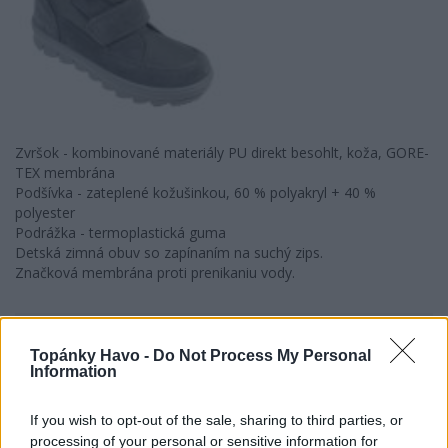
Zvršok - kombinované materiály PU direkt besohlt, koža, GORE-
TEX membrána
Podšívka - zateplené kožušinkou, 60 % polyakryl + 40 %
polyester
Podrážka - termoplastická guma
Detská zimná obuv so zapínaním na suchý zips.
Značková membrána proti prenikaniu vody.
Kód:
068_24006
Topánky Havo -
Do Not Process My Personal
Značka:
Superfit
Information
TWEET
SHARE
GOOGLE+
PINTEREST
If you wish to opt-out of the sale, sharing to third parties, or
processing of your personal or sensitive information for