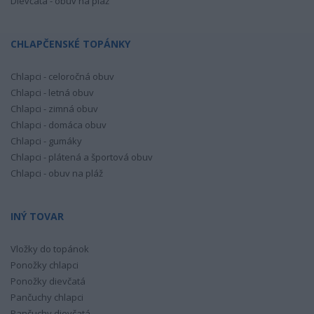
Dievčatá - obuv na pláž
CHLAPČENSKÉ TOPÁNKY
Chlapci - celoročná obuv
Chlapci - letná obuv
Chlapci - zimná obuv
Chlapci - domáca obuv
Chlapci - gumáky
Chlapci - plátená a športová obuv
Chlapci - obuv na pláž
INÝ TOVAR
Vložky do topánok
Ponožky chlapci
Ponožky dievčatá
Pančuchy chlapci
Pančuchy dievčatá