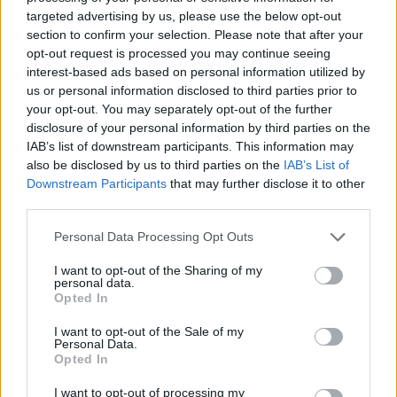
Poslať známemu
targeted advertising by us, please use the below opt-out
section to confirm your selection. Please note that after your
Tlačiť
opt-out request is processed you may continue seeing
Nenašli ste veľkosť alebo produkt, ktorý hľadáte?
interest-based ads based on personal information utilized by
us or personal information disclosed to third parties prior to
your opt-out. You may separately opt-out of the further
disclosure of your personal information by third parties on the
VÝPREDAJ
37,50 €
IAB’s list of downstream participants. This information may
also be disclosed by us to third parties on the
IAB’s List of
Downstream Participants
that may further disclose it to other
46,90 €
third parties.
Personal Data Processing Opt Outs
I want to opt-out of the Sharing of my
personal data.
Opted In
POČET KUSOV
I want to opt-out of the Sale of my
Personal Data.
Opted In
I want to opt-out of processing my