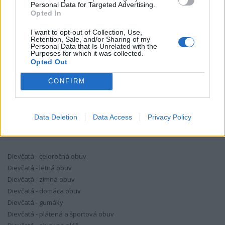
Personal Data for Targeted Advertising.
KÚPIŤ
Opted In
I want to opt-out of Collection, Use,
Retention, Sale, and/or Sharing of my
Personal Data that Is Unrelated with the
SKLADOM
Purposes for which it was collected.
Opted Out
CONFIRM
Data Deletion
Data Access
Privacy Policy
DIEVČENSKÉ TOPÁNKY
Dievčatá - celoročná obuv
Dievčatá - letná obuv
Dievčatá - zimná obuv
Dievčatá - domáca obuv
Dievčatá - gumáky
Dievčatá - plátená a športová obuv