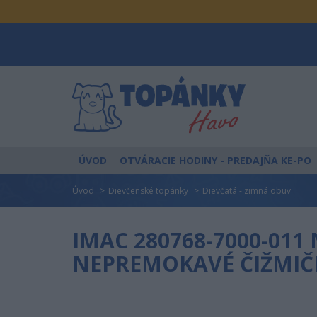
ÚVOD
OTVÁRACIE HODINY
- PREDAJŇA KE-PO
Úvod
Dievčenské topánky
Dievčatá - zimná obuv
IMAC 280768-7000-011
NEPREMOKAVÉ ČIŽMIČ