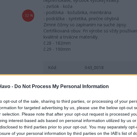
nepremokavé, výrobok vysokej kvality.
- zvršok - koža
- podšívka - kožušinka, membrána
- 32 %
- podrážka - syntetika, priečne ohybná
Zimné čižmy so zapínaním na suché zipsy.
Certifikovaná obuv. Pri výrobe sú vždy používa
kvalitné a trvácne materiály.
č.28 - 182mm
č.29 - 190mm
Kód:
043_0018
Značka:
IMAC
Havo -
Do Not Process My Personal Information
TWEET
SHARE
GOOGLE+
PINTEREST
to opt-out of the sale, sharing to third parties, or processing of your per
Poslať známemu
formation for targeted advertising by us, please use the below opt-out s
Tlačiť
r selection. Please note that after your opt-out request is processed y
eing interest-based ads based on personal information utilized by us or
Nenašli ste veľkosť alebo produkt, ktorý hľadáte?
disclosed to third parties prior to your opt-out. You may separately opt-
losure of your personal information by third parties on the IAB’s list of