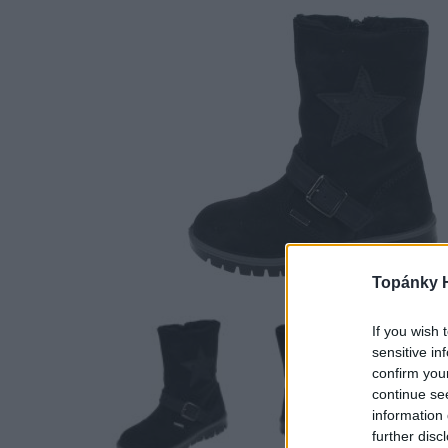
Topánky 
If you wish 
sensitive in
confirm you
continue se
information 
further disc