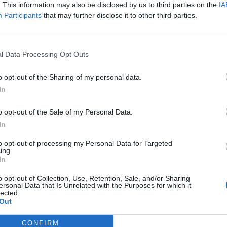
. This information may also be disclosed by us to third parties on the
IA
Participants
that may further disclose it to other third parties.
l Data Processing Opt Outs
Zasielanie noviniek
o opt-out of the Sharing of my personal data.
In
ajte percentuálne zľavy na tovar, stačí sa zaregistrovať a odoberať no
o opt-out of the Sale of my Personal Data.
PRIHLÁSIŤ
In
to opt-out of processing my Personal Data for Targeted
ing.
In
o opt-out of Collection, Use, Retention, Sale, and/or Sharing
hlasím so spracovaním poskytnutých osobných údajov.
Zásady ochr
ersonal Data that Is Unrelated with the Purposes for which it
bných údajov
.
lected.
Out
CONFIRM