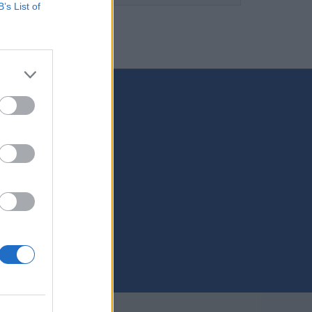
B’s List of
vinky
 SA
any