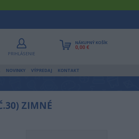
NÁKUPNÝ KOŠÍK
0,00 €
PRIHLÁSENIE
R
NOVINKY
VÝPREDAJ
KONTAKT
.30) ZIMNÉ