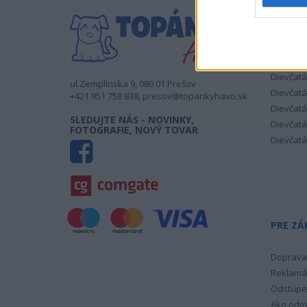
DIEVČE
Dievčatá
Dievčatá
Dievčatá
ul.Zemplínska 9, 080 01 Prešov
Dievčatá
+421 951 758 838, presov@topankyhavo.sk
Dievčatá
SLEDUJTE NÁS - NOVINKY,
Dievčatá
FOTOGRAFIE, NOVÝ TOVAR
Dievčatá
PRE ZÁ
Doprava 
Reklamá
Odstúpe
Ako odm