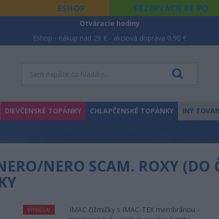
ESHOP
REZERVÁCIE KE-PO
Otváracie hodiny
Eshop - nákup nad 29 € - akciová doprava 0,90 €
DIEVČENSKÉ TOPÁNKY
CHLAPČENSKÉ TOPÁNKY
INÝ TOVA
 NERO/NERO SCAM. ROXY (DO Č
KY
IMAC čižmičky s IMAC-TEX membránou -
VÝPREDAJ