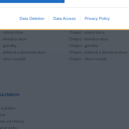
NSKÉ TOPÁNKY
CHLAPČENSKÉ TOPÁNKY
Data Deletion
Data Access
Privacy Policy
 - celoročná obuv
Chlapci - celoročná obuv
 - letná obuv
Chlapci - letná obuv
 - zimná obuv
Chlapci - zimná obuv
 - domáca obuv
Chlapci - domáca obuv
 - gumáky
Chlapci - gumáky
 - plátená a športová obuv
Chlapci - plátená a športová obuv
 - obuv na pláž
Chlapci - obuv na pláž
KAZNÍKOV
a platba
cia
nie od zmluvy
erať nohu