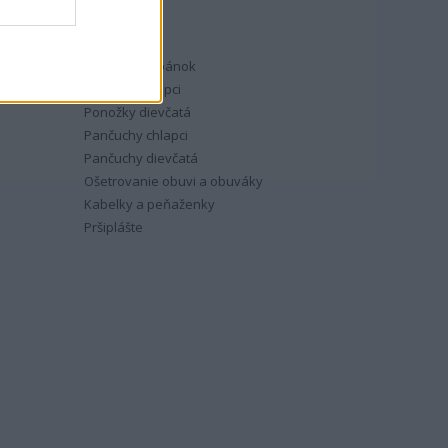
INÝ TOVAR
Vložky do topánok
Ponožky chlapci
Ponožky dievčatá
Pančuchy chlapci
Pančuchy dievčatá
Ošetrovanie obuvi a obuváky
Kabelky a peňaženky
Pršiplášte