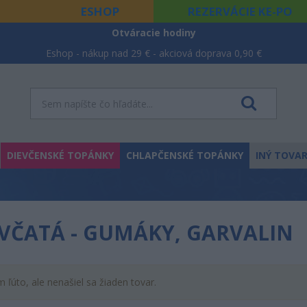
ESHOP
REZERVÁCIE KE-PO
Otváracie hodiny
Eshop - nákup nad 29 € - akciová doprava 0,90 €
DIEVČENSKÉ TOPÁNKY
CHLAPČENSKÉ TOPÁNKY
INÝ TOVA
VČATÁ - GUMÁKY, GARVALIN
m ľúto, ale nenašiel sa žiaden tovar.