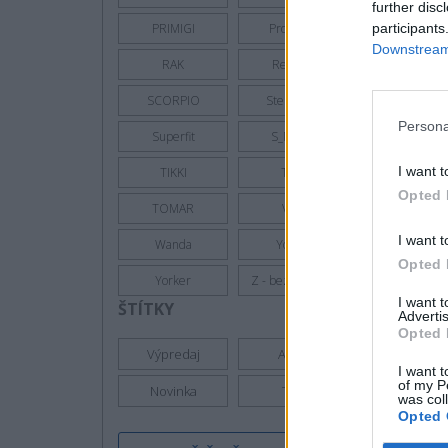
further disc
participants
PRIMIGI
Protetika
Downstream 
RAK
Ren But
SCORPIO
Sterntaler
Persona
Superfit
S_Manik
I want t
TIKKI
Toga
Opted 
TOMAR
VTR
I want t
Wanda
Yoclub
Opted 
Yorker
Z - bez zaradenia
I want 
ŠTÍTKY
Advertis
Opted 
Výpredaj
Akcia
I want t
of my P
Novinka
Top
was col
Opted 