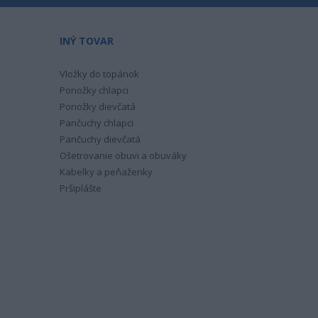
INÝ TOVAR
Vložky do topánok
Ponožky chlapci
Ponožky dievčatá
Pančuchy chlapci
Pančuchy dievčatá
Ošetrovanie obuvi a obuváky
Kabelky a peňaženky
Pršiplášte