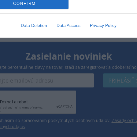
CONFIRM
Data Deletion
Data Access
Privacy Policy
Zasielanie noviniek
ajte percentuálne zľavy na tovar, stačí sa zaregistrovať a odoberať no
PRIHLÁSIŤ
hlasím so spracovaním poskytnutých osobných údajov.
Zásady ochr
bných údajov
.