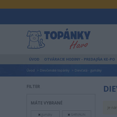
ÚVOD
OTVÁRACIE HODINY
- PREDAJŇA KE-PO
Úvod
Dievčenské topánky
Dievčatá - gumáky
DIE
FILTER
MÁTE VYBRANÉ
Je ná
gumáky
GARVALIN