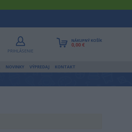
NÁKUPNÝ KOŠÍK
0,00 €
PRIHLÁSENIE
R
NOVINKY
VÝPREDAJ
KONTAKT