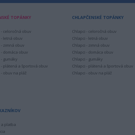
NSKÉ TOPÁNKY
CHLAPČENSKÉ TOPÁNKY
 - celoročná obuv
Chlapci - celoročná obuv
 - letná obuv
Chlapci - letná obuv
 - zimná obuv
Chlapci - zimná obuv
 - domáca obuv
Chlapci - domáca obuv
 - gumáky
Chlapci - gumáky
 - plátená a športová obuv
Chlapci - plátená a športová obuv
 - obuv na pláž
Chlapci - obuv na pláž
KAZNÍKOV
a platba
cia