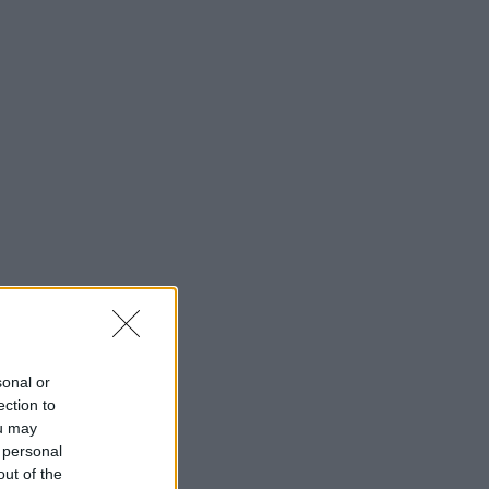
sonal or
ection to
ou may
 personal
out of the