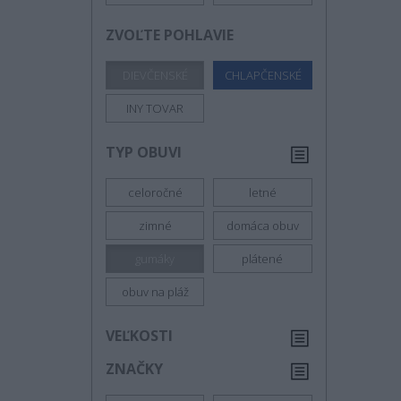
ZVOĽTE POHLAVIE
DIEVČENSKÉ
CHLAPČENSKÉ
INY TOVAR
TYP OBUVI
celoročné
letné
zimné
domáca obuv
gumáky
plátené
obuv na pláž
VEĽKOSTI
ZNAČKY
17
18
18.5
19
20