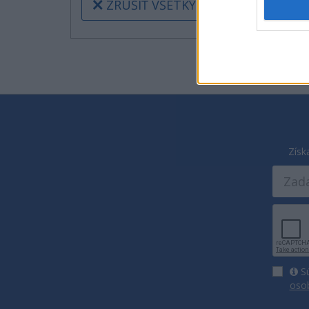
ZRUŠIŤ VŠETKY FILTRE
Získ
Sú
oso