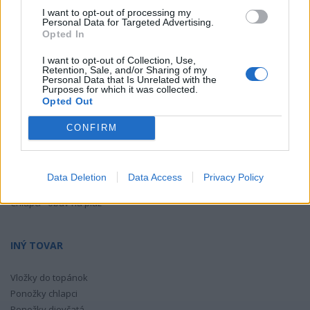
Dievčatá - gumáky
TIKKI
Toga
I want to opt-out of processing my
Dievčatá - plátená a športová obuv
Personal Data for Targeted Advertising.
Dievčatá - obuv na pláž
TOMAR
VTR
Opted In
Wanda
Yoclub
I want to opt-out of Collection, Use,
Retention, Sale, and/or Sharing of my
CHLAPČENSKÉ TOPÁNKY
Personal Data that Is Unrelated with the
Yorker
Z - bez zaradenia
Purposes for which it was collected.
Opted Out
Chlapci - celoročná obuv
Chlapci - letná obuv
CONFIRM
Chlapci - zimná obuv
Chlapci - domáca obuv
Chlapci - gumáky
Data Deletion
Data Access
Privacy Policy
Chlapci - plátená a športová obuv
Chlapci - obuv na pláž
INÝ TOVAR
Vložky do topánok
Ponožky chlapci
Ponožky dievčatá