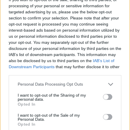
41.5
42
42.5
43
44
45
46
47
processing of your personal or sensitive information for
FARE
Froddo
targeted advertising by us, please use the below opt-out
section to confirm your selection. Please note that after your
GARVALIN
IGOR
opt-out request is processed you may continue seeing
DIEVČATÁ - DOMÁCA OBUV,
IMAC
JONAP
interest-based ads based on personal information utilized by
VEĽKOSŤ: 42.5, GARVALIN
us or personal information disclosed to third parties prior to
Lechpol
Lico
your opt-out. You may separately opt-out of the further
disclosure of your personal information by third parties on the
Manik
MAZBIT
IAB’s list of downstream participants. This information may
Je nám ľúto, ale nenašiel sa žiaden tovar.
MILASH
Moneta
also be disclosed by us to third parties on the
IAB’s List of
Downstream Participants
that may further disclose it to other
NAZO
Nelun - Pidilidi
third parties.
PEGRES
Playshoes
Personal Data Processing Opt Outs
DIEVČENSKÉ TOPÁNKY
PRIMIGI
Protetika
I want to opt-out of the Sharing of my
personal data.
RAK
Ren But
Dievčatá - celoročná obuv
Opted In
Dievčatá - letná obuv
SCORPIO
Sterntaler
I want to opt-out of the Sale of my
Dievčatá - zimná obuv
Personal Data.
Superfit
S_Manik
Dievčatá - domáca obuv
Opted In