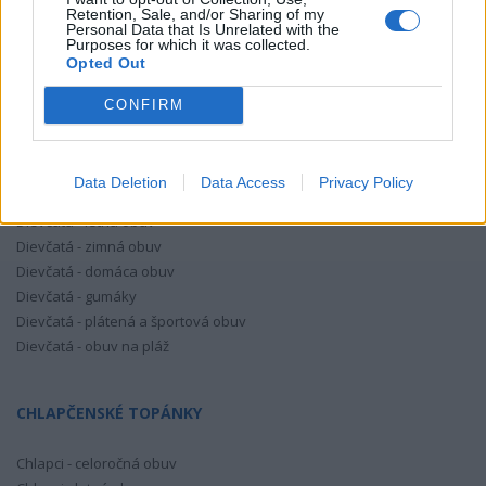
7,70 €
Retention, Sale, and/or Sharing of my
KÚPIŤ
Personal Data that Is Unrelated with the
11,00 €
Purposes for which it was collected.
Opted Out
CONFIRM
DIEVČENSKÉ TOPÁNKY
Data Deletion
Data Access
Privacy Policy
Dievčatá - celoročná obuv
Dievčatá - letná obuv
Dievčatá - zimná obuv
Dievčatá - domáca obuv
Dievčatá - gumáky
Dievčatá - plátená a športová obuv
Dievčatá - obuv na pláž
CHLAPČENSKÉ TOPÁNKY
Chlapci - celoročná obuv