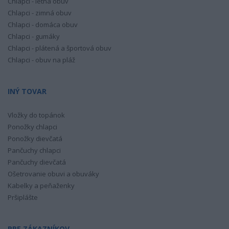
Chlapci - letná obuv
Chlapci - zimná obuv
Chlapci - domáca obuv
Chlapci - gumáky
Chlapci - plátená a športová obuv
Chlapci - obuv na pláž
INÝ TOVAR
Vložky do topánok
Ponožky chlapci
Ponožky dievčatá
Pančuchy chlapci
Pančuchy dievčatá
Ošetrovanie obuvi a obuváky
Kabelky a peňaženky
Pršiplášte
PRE ZÁKAZNÍKOV