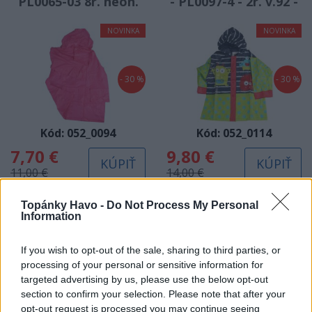
PL0065-03 8r. neon.
- PL0097-4 - 2r. v.92 -
ruž. (v65/š47/r27)
Monster (v48/
NOVINKA
NOVINKA
š39/r28)
- 30 %
- 30 %
Kód: 052_0094
Kód: 052_0114
7,70 €
9,80 €
KÚPIŤ
KÚPIŤ
11,00 €
14,00 €
Topánky Havo -
Do Not Process My Personal
Information
(6-9m) Pršiplášť
(2r.) Pršiplášť NELUN
STERNTALER 5651405
- PL0096-3 - 2r. v.92 -
If you wish to opt-out of the sale, sharing to third parties, or
modrý č.74
Mačka (v48/š39/r28)
processing of your personal or sensitive information for
NOVINKA
NOVINKA
targeted advertising by us, please use the below opt-out
section to confirm your selection. Please note that after your
opt-out request is processed you may continue seeing