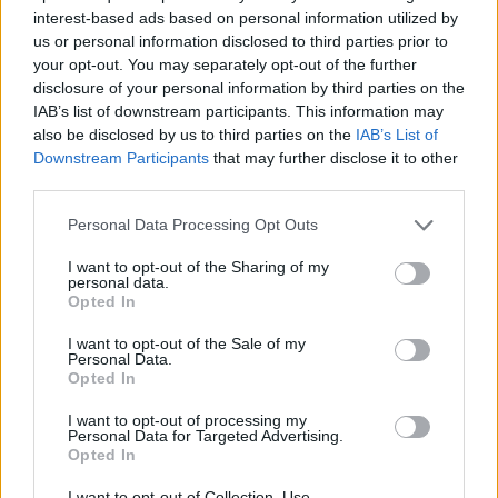
- 30 %
- 30 %
interest-based ads based on personal information utilized by
us or personal information disclosed to third parties prior to
your opt-out. You may separately opt-out of the further
disclosure of your personal information by third parties on the
Kód: 084_0001
Kód: 052_0111
IAB’s list of downstream participants. This information may
15,75 €
9,80 €
also be disclosed by us to third parties on the
IAB’s List of
KÚPIŤ
KÚPIŤ
Downstream Participants
that may further disclose it to other
22,50 €
14,00 €
third parties.
Personal Data Processing Opt Outs
(8r.) Pršiplášť nelun -
I want to opt-out of the Sharing of my
PL0065-20 - 8r. neon.
personal data.
žltá (v65/š47/r27)
Opted In
NOVINKA
I want to opt-out of the Sale of my
Personal Data.
Opted In
- 30 %
I want to opt-out of processing my
Personal Data for Targeted Advertising.
Opted In
Kód: 052_0103
I want to opt-out of Collection, Use,