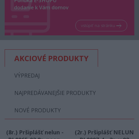
Ponuka E-SHOPU
dodanie k Vám domov
vstúpiť na stránku
AKCIOVÉ PRODUKTY
VÝPREDAJ
NAJPREDÁVANEJŠIE PRODUKTY
NOVÉ PRODUKTY
(8r.) Pršiplášť nelun -
(2r.) Pršiplášť NELUN